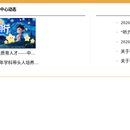
中心动态
·
20
·
“听
·
20
·
关于
提质育人才——中…
·
关于
年学科带头人培养…