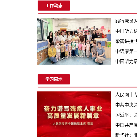
工作动态
践行党员
中国听力
梁巍讲授
中语康第
中国听力
学习园地
人民网｜
中共中央
习近平：
中国共产
新华社：非