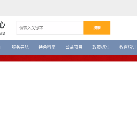
工作
服务导航
特色科室
公益项目
政策标准
教育培